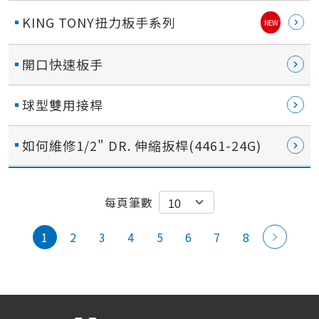
KING TONY扭力板手系列
NEW
開口快速板手
球型雙用接桿
如何維修1/2" DR. 伸縮扳桿(4461-24G)
每頁筆數
1
2
3
4
5
6
7
8