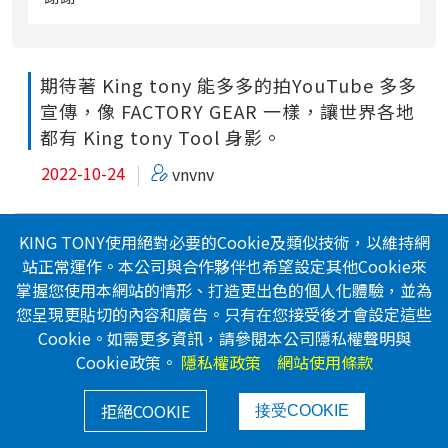
期待著 King tony 能多多的拍YouTube 多多
宣傳，像 FACTORY GEAR 一樣，讓世界各地
都有 King tony Tool 身影。
2022-10-24
vnvnv
KING TONY使用絕對必要的Cookie及類似技術，以維持網
RE:tonyco
2022-10-25 09:30:43
站正常運作。本公司與合作夥伴也希望設定其他Cookie來
掌握您使用本網站的情形、打造更出色的個人化體驗，並為
vnvnv大大您好：
您呈現更貼切的內容和廣告。只有在您接受後才會設定這些
其實，KING TONY也是有Youtube頻道，我們有一
Cookie。如需更多資訊，請參閱本公司隱私權聲明與
直持續更新我們的YOUTUBE頻道，
Cookie政策。
隱私權政策
網站使用條款
也歡迎訂閱KING TONY Youtube頻道，謝謝~~！
連結：
KING TONY Youtube頻道
拒絕COOKIE
接受COOKIE