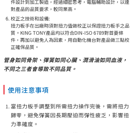
件設計到加工製造，經過細密思考，電腦輔助設計，以達
對產品的品質要求，較同業高。
校正之技術和設備:
扭力板手在出廠時須對扭力值做校正以保證扭力板手之品
質。KING TONY產品均以符合DIN-ISO 6789對首要條
件，再加以避免人為因素，用自動化機台對產品做三點校
正確保品質。
管身如同骨架、彈簧如同心臟、潤滑油如同血液，
不同之三者會導致不同品質。
使用注意事項
當扭力板手調整到所需扭力操作完後，需將扭力
歸零，避免彈簧因長期壓迫而彈性疲乏，影響扭
力準確度。