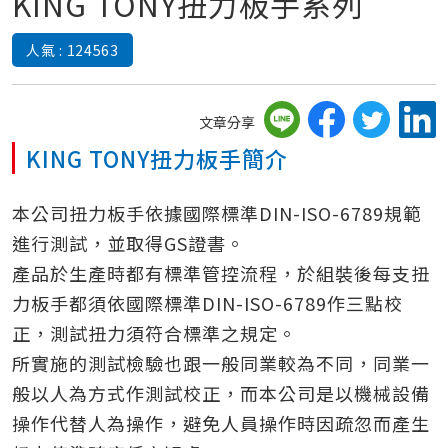
KING TONY扭力板手系列
人氣 : 124563
文章分享
KING TONY扭力板手簡介
本公司扭力板手依據國際標準DIN-ISO-6789規範
進行測試，並取得GS證書。
產品於生產時都有標準管控流程，於組裝後每支扭
力板手都須依國際標準DIN-ISO-6789作三點校
正，測試扭力須符合標準之規定。
所實施的測試檢驗也跟一般同業較為不同，同業一
般以人為方式作測試校正，而本公司是以機械設備
操作代替人為操作，避免人員操作時因疏忽而產生