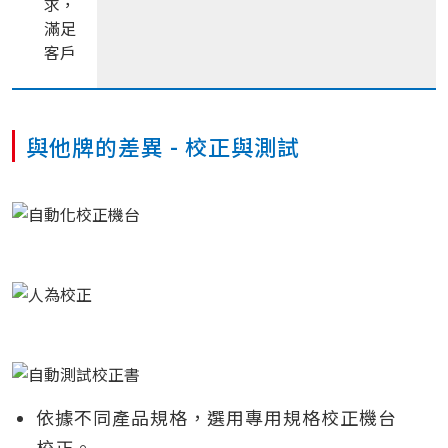
求，
滿足
客戶
與他牌的差異 - 校正與測試
依據不同產品規格，選用專用規格校正機台
校正。