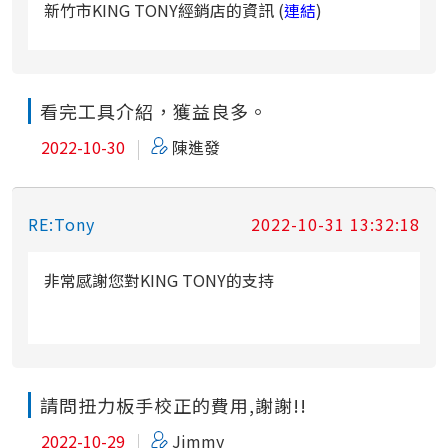
新竹市KING TONY經銷店的資訊 (
連結
)
看完工具介紹，獲益良多。
2022-10-30
陳進發
RE:Tony
2022-10-31 13:32:18
非常感謝您對KING TONY的支持
請問扭力板手校正的費用,謝謝!!
2022-10-29
Jimmy