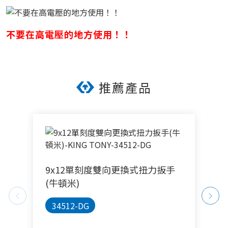
不要在高電壓的地方使用！！
推薦產品
9x12單刻度雙向更換式扭力扳手
(牛頓米)
米
34512-DG