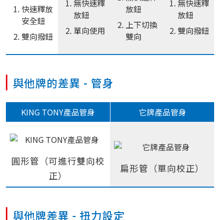
無快速釋
無快速釋
快速釋放
放鈕
放鈕
放鈕
安全鈕
上下切換
單向使用
雙向撥鈕
雙向撥鈕
雙向
與他牌的差異 - 管身
KING TONY產品管身
它牌產品管身
圓形管（可進行雙向校
扁形管（單向校正）
正）
與他牌差異 - 扭力設定