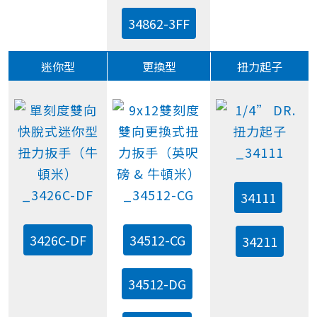
34862-3FF
迷你型
更換型
扭力起子
34111
3426C-DF
34512-CG
34211
34512-DG