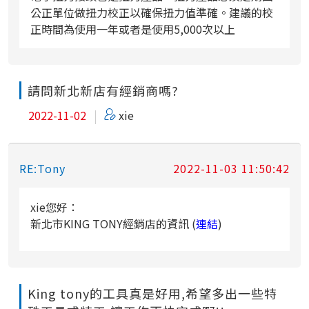
公正單位做扭力校正以確保扭力值準確。建議的校
正時間為使用一年或者是使用5,000次以上
請問新北新店有經銷商嗎?
2022-11-02
xie
RE:Tony
2022-11-03 11:50:42
xie您好：
新北市KING TONY經銷店的資訊 (
連結
)
King tony的工具真是好用,希望多出一些特