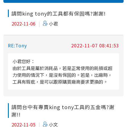
請問king tony的工具都有保固嗎?謝謝!
2022-11-06
小君
RE:Tony
2022-11-07 08:41:53
小君您好：
由於工具是屬於消耗品，若是正常使用的耗損或超
力使用的情況下，是沒有保固的。若是，出廠時，
工具有瑕疪，是可以跟原購買廠商要求更換的。
請問台中有專賣king tony工具的五金嗎?謝
謝!!
2022-11-05
小文