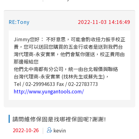
RE:Tony
2022-11-03 14:16:49
Jimmy您好： 不好意思，可能會酌收扭力扳手校正
費，您可以送回您購買的五金行或者是送到我們台
灣代理商-永安實業，他們會幫你運送，校正費用由
那邊報給您
他們北中南都有分公司，統一由台北報價與聯絡
台灣代理商-永安實業 (找林先生或蘇先生)，
Tel / 02-29994633 Fax / 02-22783773
http://www.yungantools.com/
請問維修保固是找哪裡保固呢?謝謝!
2022-10-26
kevin