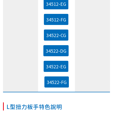
34512-EG
34512-FG
34522-CG
34522-DG
34522-EG
34522-FG
L型扭力板手特色說明