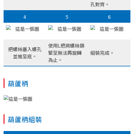
孔對齊。
4
5
6
使用L把將螺絲鎖
把螺絲塞入螺孔
緊至無法再旋轉
組裝完成。
並推至底。
為止。
葫蘆柄
葫蘆柄組裝