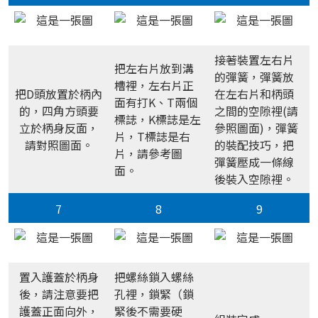
接著裝置左右片
把左右片放到溝
的彈簧，彈簧放
槽裡，左右片正
把D頭放置於柄內
在左右片和柄頭
面有打K、T兩個
的，四角方頭要
之間的空隙裡(請
標誌，K標誌是左
立於柄身反面，
參照圖面)，彈簧
片，T標誌是右
請對照圖面。
的裝配技巧，把
片，請參考圖
彈簧壓成一條線
面。
後裝入空隙裡。
7
8
9
置入護蓋於柄身
把螺絲鎖入螺絲
後，請注意要把
孔裡，鎖緊（鎖
護蓋正面向外，
緊後不需要硬