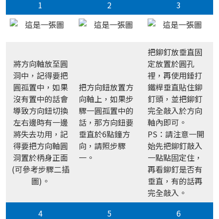
1
2
3
把鉚釘放垂直固
將方向軸放至圓
定放置於圓孔
洞中，記得要把
裡，再使用錘打
圓孤置中，如果
把方向鈕放置方
鐵桿垂直貼住鉚
沒有置中的話會
向軸上，如果步
釘頭，並把鉚釘
導致方向鈕切換
驟一圓孤置中的
完全敲入於方向
左右邊時有一邊
話，那方向鈕要
軸內即可。
將失去功用，記
垂直於6點鐘方
PS：請注意一開
得要把方向軸圓
向，請照步驟
始先把鉚釘敲入
洞置於柄身正面
一。
一點點固定住，
(可參考步驟二插
再看鉚釘是否有
圖)。
垂直，有的話再
完全敲入。
4
5
6