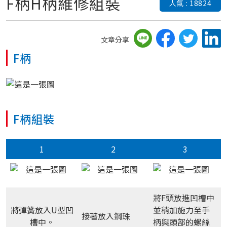
F柄H柄維修組裝
人氣 : 18824
文章分享
F柄
F柄組裝
1
2
3
將F頭放進凹槽中
將彈簧放入U型凹
並稍加施力至手
接著放入鋼珠
槽中。
柄與頭部的螺絲