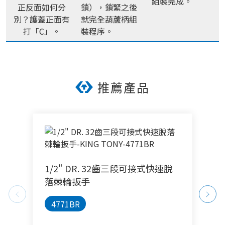
組裝完成。
正反面如何分
鎖），鎖緊之後
別？護蓋正面有
就完全葫蘆柄組
打「C」。
裝程序。
推薦產品
1/2" DR. 32齒三段可接式快速脫
1
落棘輪扳手
4771BR