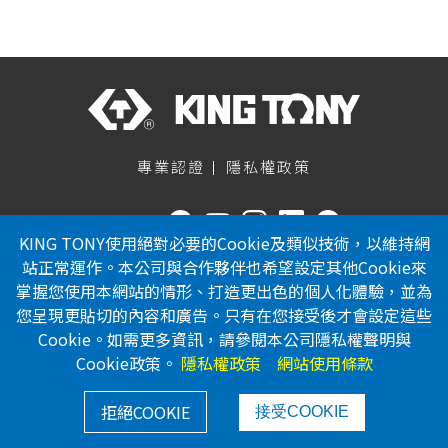
專業認證
隱私權政策
關注我們
KING TONY使用絕對必要的Cookie及類似技術，以維持網
886-4-23353567
站正常運作。本公司與合作夥伴也希望設定其他Cookie來
掌握您使用本網站的情形、打造更出色的個人化體驗，並為
886-4-23353642
您呈現更貼切的內容和廣告。只有在您接受後才會設定這些
service@kingtony.com.tw
Cookie。如需更多資訊，請參閱本公司隱私權聲明與
台中市烏日區溪南路二段516巷
Cookie政策。
隱私權政策
網站使用條款
150弄11號
Copyright © 2022 KING TONY 工具學園 All Rights
拒絕COOKIE
接受COOKIE
Reserved.
Designed by ARTWARE