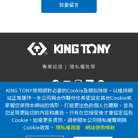
我要留言
專業認證
隱私權政策
關注我們
KING TONY使用絕對必要的Cookie及類似技術，以維持網
886-4-23353567
站正常運作。本公司與合作夥伴也希望設定其他Cookie來
掌握您使用本網站的情形、打造更出色的個人化體驗，並為
886-4-23353642
您呈現更貼切的內容和廣告。只有在您接受後才會設定這些
service@kingtony.com.tw
Cookie。如需更多資訊，請參閱本公司隱私權聲明與
台中市烏日區溪南路二段516巷
Cookie政策。
隱私權政策
網站使用條款
150弄11號