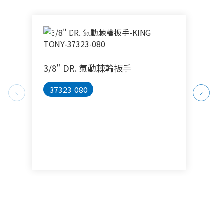
3/8" DR. 氣動棘輪扳手
1
37323-080