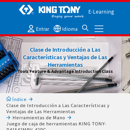
E-Learning
Entrar
Idioma
Clase de Introducción a Las
Características y Ventajas de Las
Herramientas
Tools Feature & Advantage Introduction Class
Índice
Clase de Introducción a Las Características y
Ventajas de Las Herramientas
Herramientas de Mano
Juego de caja de herramientas KING TONY-
P41542MRV-42PC.