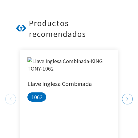
Productos
recomendados
Llave Inglesa Combinada
L
U
1062