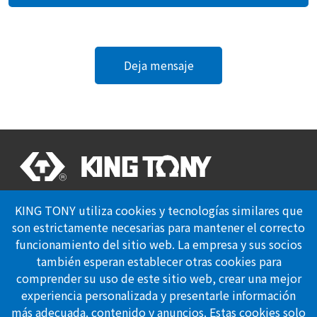
Deja mensaje
Certificación Profesional
KING TONY utiliza cookies y tecnologías similares que
Politica de Privacidad
son estrictamente necesarias para mantener el correcto
funcionamiento del sitio web. La empresa y sus socios
también esperan establecer otras cookies para
Síguenos
comprender su uso de este sitio web, crear una mejor
experiencia personalizada y presentarle información
886-4-23353567
más adecuada. contenido y anuncios. Estas cookies solo
886-4-23353642