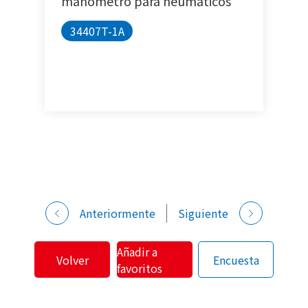
manómetro para neumáticos
34407T-1A
Anteriormente
Siguiente
Añadir a
Volver
Encuesta
favoritos