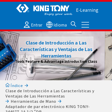
E-Learning
Entrar
Idioma
Clase de Introducción a Las
Características y Ventajas de Las
Herramientas
Tools Feature & Advantage Introduction Class
Índice
Clase de Introducción a Las Características y
Ventajas de Las Herramientas
Herramientas de Mano
Adaptador de par electrónico KING TONY-
34407T-1A 1/2 "DR.