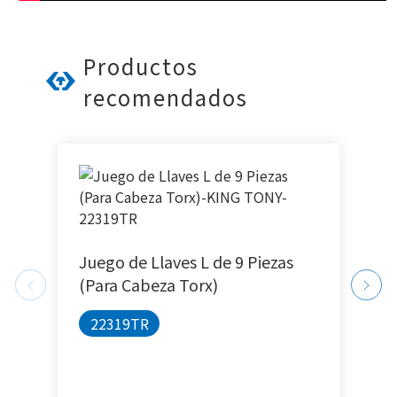
Productos
recomendados
G
Juego de Llaves L de 9 Piezas
(Para Cabeza Torx)
22319TR