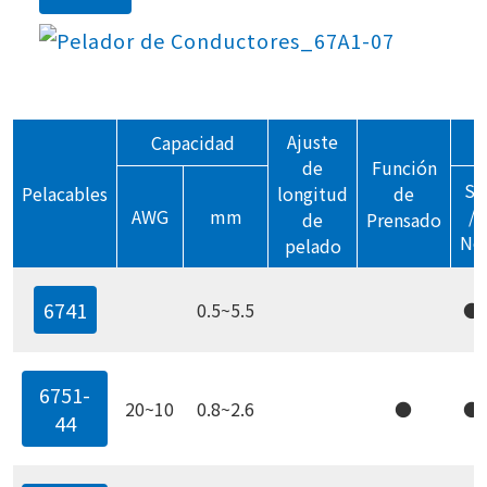
Ajuste
Capacidad
de
Función
Sí
Pelacables
longitud
de
AWG
mm
/
de
Prensado
No
pelado
6741
0.5~5.5
●
6751-
20~10
0.8~2.6
●
●
44