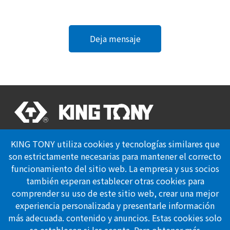
Deja mensaje
Certificación Profesional
KING TONY utiliza cookies y tecnologías similares que
Politica de Privacidad
son estrictamente necesarias para mantener el correcto
funcionamiento del sitio web. La empresa y sus socios
también esperan establecer otras cookies para
Síguenos
comprender su uso de este sitio web, crear una mejor
experiencia personalizada y presentarle información
886-4-23353567
más adecuada. contenido y anuncios. Estas cookies solo
886-4-23353642