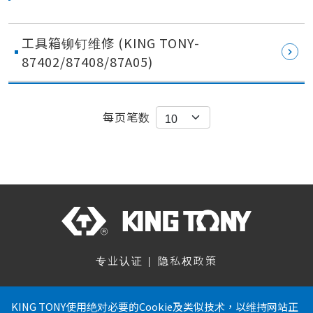
工具箱铆钉维修 (KING TONY-
87402/87408/87A05)
每页笔数
专业认证
隐私权政策
关注我们
KING TONY使用绝对必要的Cookie及类似技术，以维持网站正