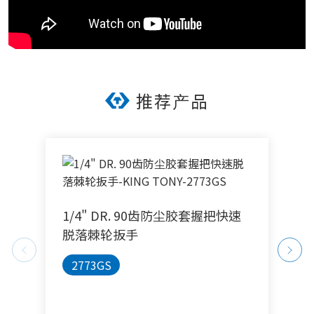
推荐产品
1/4" DR. 90齿防尘胶套握把快速
1
脱落棘轮扳手
2773GS