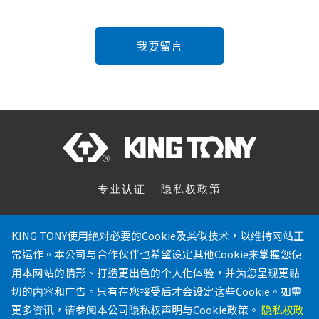
我要留言
专业认证
隐私权政策
关注我们
KING TONY使用绝对必要的Cookie及类似技术，以维持网站正
常运作。本公司与合作伙伴也希望设定其他Cookie来掌握您使
886-4-23353567
用本网站的情形、打造更出色的个人化体验，并为您呈现更贴
886-4-23353642
切的内容和广告。只有在您接受后才会设定这些Cookie。如需
service@kingtony.com.tw
更多资讯，请参阅本公司隐私权声明与Cookie政策。
隐私权政
台中市乌日区溪南路二段516巷