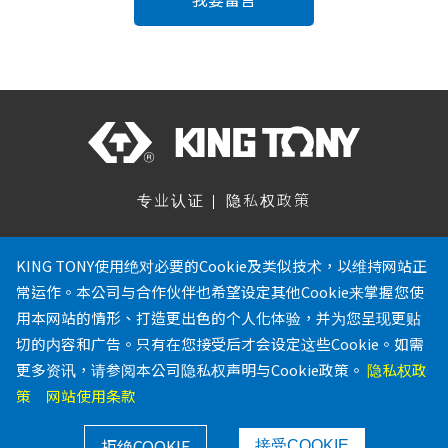
专业认证
隐私权政策
关注我们
KING TONY使用绝对必要的Cookie及类似技术，以维持网站正
常运作。本公司与合作伙伴也希望设定其他Cookie来掌握您使
886-4-23353567
用本网站的情形、打造更出色的个人化体验，并为您呈现更贴
886-4-23353642
切的内容和广告。只有在您接受后才会设定这些Cookie。如需
service@kingtony.com.tw
更多资讯，请参阅本公司隐私权声明与Cookie政策。
隐私权政
台中市乌日区溪南路二段516巷
策
网站使用条款
150弄11号
Copyright © 2022 KING TONY 工具学园 All Rights
拒绝COOKIE
接受COOKIE