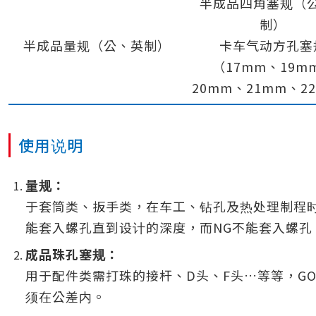
半成品四角塞规（
制）
半成品量规（公、英制）
卡车气动方孔塞
（17mm、19m
20mm、21mm、2
使用说明
量规：
于套筒类、扳手类，在车工、钻孔及热处理制程时
能套入螺孔直到设计的深度，而NG不能套入螺孔
成品珠孔塞规：
用于配件类需打珠的接杆、D头、F头…等等，G
须在公差内。