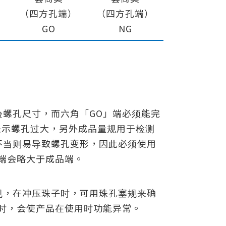
（四方孔端）
（四方孔端）
GO
NG
螺孔尺寸，而六角「GO」端必须能完
表示螺孔过大，另外成品量规用于检测
不当则易导致螺孔变形，因此必须使用
端会略大于成品端。
规，在冲压珠子时，可用珠孔塞规来确
时，会使产品在使用时功能异常。