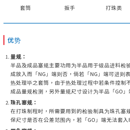
套筒
扳手
打珠类
优势
量规：
半品及成品塞规主要功用为半品用于锻品进料检验
成放入而「NG」端则否，倘若「NG」端可进则
热处理毕之套筒，由于热处理过程中若条件控制
成品量规检测，另外量规尺寸设计为半品「GO」
珠孔塞规：
在打珠制程时，所需要用到的检验制具为珠孔塞
保尺寸是否在公差范围内，若「GO」端无法套入