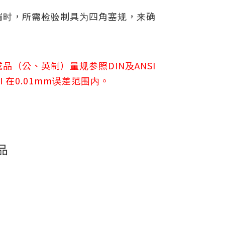
端时，所需检验制具为四角塞规，来确
品（公、英制）量规参照DIN及ANSI
 在0.01mm误差范围内。
品