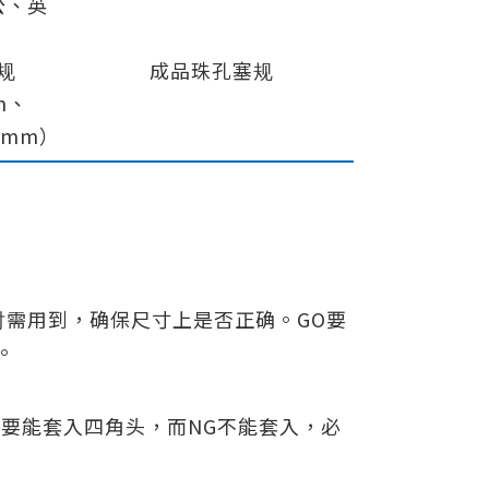
公、英
规
成品珠孔塞规
m、
2mm）
需用到，确保尺寸上是否正确。GO要
。
O要能套入四角头，而NG不能套入，必