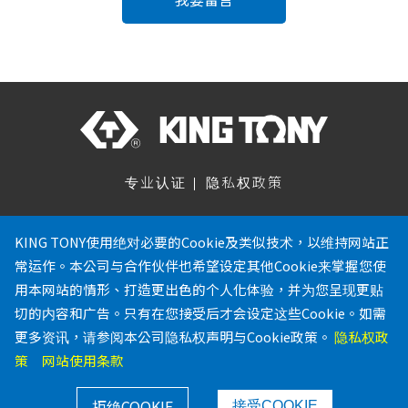
专业认证
隐私权政策
关注我们
KING TONY使用绝对必要的Cookie及类似技术，以维持网站正
常运作。本公司与合作伙伴也希望设定其他Cookie来掌握您使
886-4-23353567
用本网站的情形、打造更出色的个人化体验，并为您呈现更贴
886-4-23353642
切的内容和广告。只有在您接受后才会设定这些Cookie。如需
service@kingtony.com.tw
更多资讯，请参阅本公司隐私权声明与Cookie政策。
隐私权政
台中市乌日区溪南路二段516巷
策
网站使用条款
150弄11号
Copyright © 2022 KING TONY 工具学园 All Rights
拒绝COOKIE
接受COOKIE