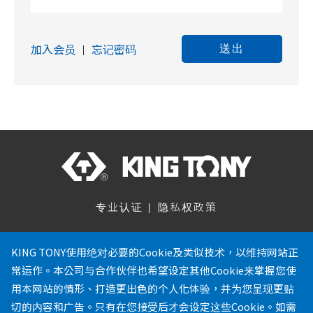
加入会员
忘记密码
送出
专业认证
隐私权政策
关注我们
KING TONY使用绝对必要的Cookie及类似技术，以维持网站正
常运作。本公司与合作伙伴也希望设定其他Cookie来掌握您使
886-4-23353567
用本网站的情形、打造更出色的个人化体验，并为您呈现更贴
886-4-23353642
切的内容和广告。只有在您接受后才会设定这些Cookie。如需
service@kingtony.com.tw